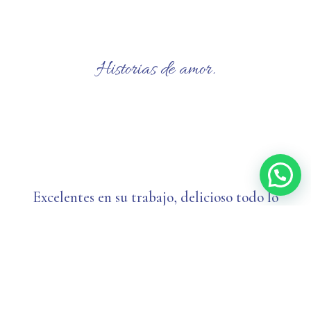
Historias de amor.
HISTORIAS DE NUESTROS
CLIENTES FELICES
Excelentes en su trabajo, delicioso todo lo
que preparan son muy detallistas y muy
profesionales en lo que hacen Quedamos
felices con el servicio que nos prestaron 😁
😁😁